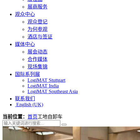
展商服务
观众中心
观众登记
为何参观
酒店与签证
媒体中心
展会动态
合作媒体
现场集锦
国际系列展
LogiMAT Stuttgart
LogiMAT India
LogiMAT Southeast Asia
联系我们
English (UK)
当前位置：
首页
工地自卸车