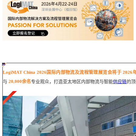
#ff8124 #2ab692
#2ab692 #
ff8124;box-sizing:border-box;">
LogiMAT China 2026国际内部物流及流程管理展览会将于 
20,000余名
与
专业观众，打造亚太地区内部物流与智能
供应链
的顶