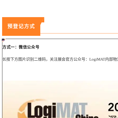
预登记方式
#ff8124 #2ab692
#2ab692 #
ff8124;box-sizing:border-box;">
方式一：微信公众号
长按下方图片识别二维码，关注展会官方公众号：LogiMAT内部物流展