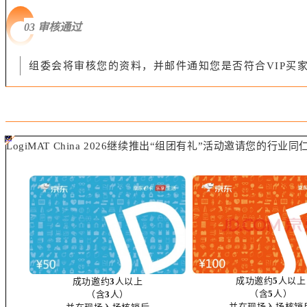
03 审核通过
组委会将审核您的资料，并邮件通知您是否符合VIP买
#ff8124 #2ab692
#2ab692 #
ff8124;box-sizing:border-box;">
LogiMAT China 2026继续推出“组团有礼”活动邀请您
成功邀约
5
人以上
成功邀约
3
人以上
（含
5
人）
（含
3
人）
并在现场入场核销