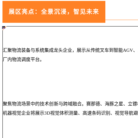
展区亮点：全景沉浸，智见未来
#ff8124 #2ab692
#2ab692 #
ff8124;box-sizing:border-box;">
汇聚物流装备与系统集成龙头企业，展示从传统叉车到智能AGV
厂内物流调度平台。
聚焦物流场景中的技术创新与跨域融合。赛那德、海豚之星、立镖机
机器视觉企业将展示3D视觉体积测量、高速条码识别、视觉导航避