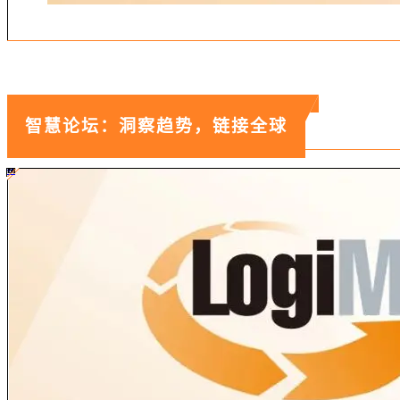
智慧论坛：洞察趋势，链接全球
#ff8124 #2ab692
#2ab692 #
ff8124;box-sizing:border-box;">