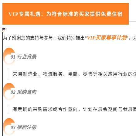
VIP专属礼遇：为符合标准的买家提供免费住宿
#ff8124 #2ab692
#2ab692 #
ff8124;box-sizing:border-box;">
VIP买家尊享计划
为了感谢您的支持与参与，我们特别推出“
”，
0
1
行业背景
来自制造业、物流服务、电商、零售等相关应用行业的
0
2 采购意向
有明确的采购需求或合作意向，计划在展会期间与参展
0
3 提前注册