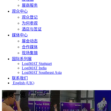
展商服务
观众中心
观众登记
为何参观
酒店与签证
媒体中心
展会动态
合作媒体
现场集锦
国际系列展
LogiMAT Stuttgart
LogiMAT India
LogiMAT Southeast Asia
联系我们
English (UK)
展商一览