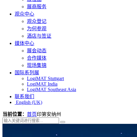
展商服务
观众中心
观众登记
为何参观
酒店与签证
媒体中心
展会动态
合作媒体
现场集锦
国际系列展
LogiMAT Stuttgart
LogiMAT India
LogiMAT Southeast Asia
联系我们
English (UK)
当前位置：
首页
印第安纳州