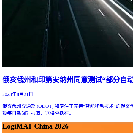
俄亥俄州和印第安纳州同意测试“部分自动
2023年8月21日
俄亥俄州交通部 (ODOT) 和专注于完善“智能移动技术”的俄亥
顿每日新闻》报道，这将包括在...
LogiMAT China 2026