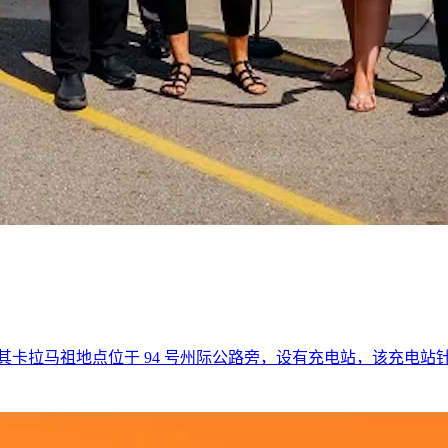
拉马祖地点位于 94 号州际公路旁，设有充电站，该充电站针对商