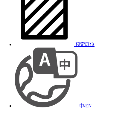
预定展位
中/EN