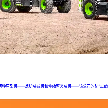
供两种原型机——反铲装载机和伸缩臂叉装机——该公司的移动加