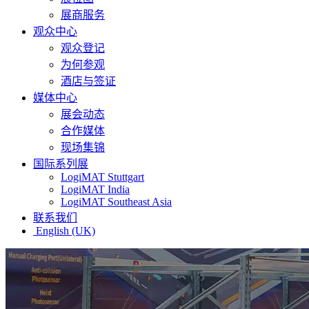
展商服务
观众中心
观众登记
为何参观
酒店与签证
媒体中心
展会动态
合作媒体
现场集锦
国际系列展
LogiMAT Stuttgart
LogiMAT India
LogiMAT Southeast Asia
联系我们
English (UK)