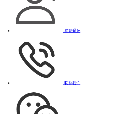
参观登记
联系我们