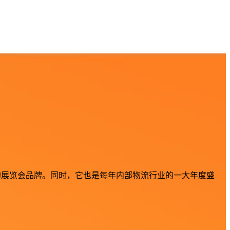
屈一指的展览会品牌。同时，它也是每年内部物流行业的一大年度盛