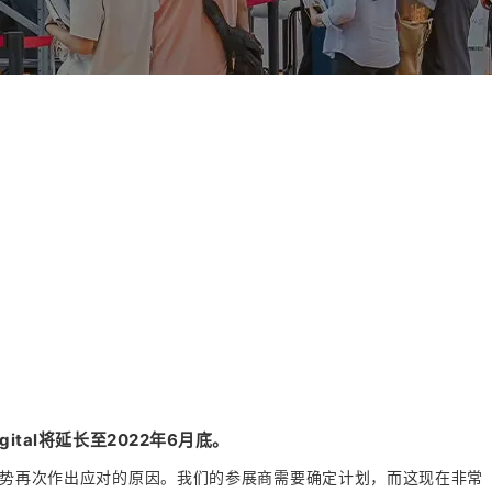
gital将延长至2022年6月底。
局势再次作出应对的原因。我们的参展商需要确定计划，而这现在非常