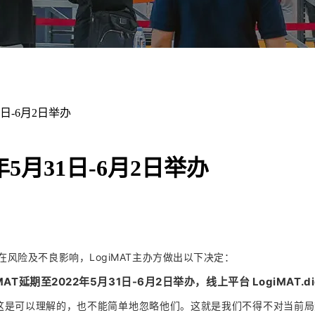
1日-6月2日举办
年5月31日-6月2日举办
风险及不良影响，LogiMAT主办方做出以下决定：
延期至2022年5月31日-6月2日举办，线上平台 LogiMAT.di
这是可以理解的，也不能简单地忽略他们。这就是我们不得不对当前