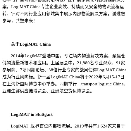
案
。
L
ogiMAT China专注企业高效、持续而又安全的物流流程运
转、针对不同行业应用领域集中展示内部物流解决方案，诚邀您
参与，共塑未来！
关于
LogiMAT China
2014年
LogiMAT
登陆中国，专注场内物流解决方案，聚焦仓
储物流最新技术和应用。上届展会中，
21,880
名专业观众
、
9
1家
参展商
、
7场同期论坛
、
38
位行业专家
的战果使得
LogiMAT China
成为行业风向标
。新
一届
LogiMAT China
将于
202
2
年
6月1
5
-1
7
日
在上海新国际博览中心举办。同期举行：
transport logistic China
、
亚洲生鲜供应链博览会、
亚洲航空货运博览会
。
LogiMAT in Stuttgart
LogiMAT
,世界首位内部物流展。
2019年
共有
1,624家来自于