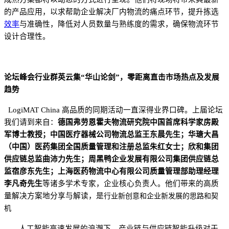
的
产品应用，
以求
帮助企业解决厂内物流的痛点环节
，
提升拣选
效率
与准确性，降低对人员数量与熟练度的需求，确保物流环节
设计合理性。
论坛峰会行业群英云集
“华山论剑”，零距离直击
市场热点
及发展
趋势
LogiMAT China 高品质的同期活动一直深得业界口碑
。
上届论坛
我们请到来自：
德国弗劳恩霍夫物流研究院中国首席科学家房殿
军博士教授；
中国医疗器械公司物流总监王东晨先生
；
华瑭大昌
（中国）医药集团全国质量管理和注册总监朱红女士
；
欣和集团
供应链总监曲沛力先生
；
周黑鸭企业发展有限公司集团供应链总
监宿彦东先生；上海医药物流中心有限公司质量管理部助理经理
李凡奇先生
等诸多学术专家，企业核心负责人。
他们带来的高质
量解决方案地分享与解读
，是
行业新创意和企业
新
发展
的思路和契
机
人工智能高速发展的浪潮下，产业链与供应链智能升级对于