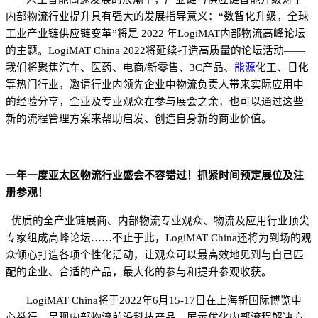
内部物流行业提升具有强大的发展指导意义
：
“
数智化升级，全球
工业产业链供应链变革
”将是 202
2
年
LogiMAT内部物流高峰论坛
的主题。LogiMAT China 202
2
将延续打造高质量的论坛活动
——
我们将聚
焦汽车、
医
药、电商
/新零售、
3C产品、
能源
化工、日化
等热
门行业，邀请行业内领先企业中物流负责人带来实际应用中
的经验分享
，
企业及专业观众在
参
与
展会
之余
，
也可以
通过这些
新的流程管理方案来帮助
启发、
创造
自身
新
的
商业
价值
。
一年一度亚太区物流行业盛会不容错过！抓紧时间预定展位及注
册参观！
优质
的全产业链
展商、内部物流专业观众、
物流及应用行业
顶尖
专家组成
高峰
论坛……不止于此，
LogiMAT China还将为到场的观
众倾心打造
各项
个性化活动，
让观众可以最高效
地
见到与自己匹
配的企业、合适的产品，最大化的参与和提升参观收获。
LogiMAT China将于
2022年
6月1
5
-1
7
日在上海新国际博览中
心举行。
呈现内部物流前沿科技产品，展示优化内部流程解决方