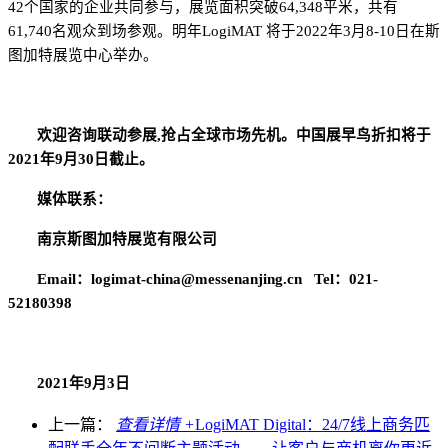
42个国家的企业共同参与，展览面积突破64,348平米，共有
61,740名观众到场参观。明年
LogiMAT
将于
202
2
年
3月
8
-1
0
日
在斯
图加特展览中心举办。
欢迎咨询联动参展
,
抢占全球市场先机。中国展早鸟折扣将于
202
1
年
9
月
3
0
日截止。
媒体联系：
南京斯图加特展览有限公司
Ema
il：logimat-china@messenanjing.cn
Tel：021-
52180398
202
1
年
9
月
3
日
上一篇：
查看详情 +
LogiMAT Digital：24/7线上商务匹