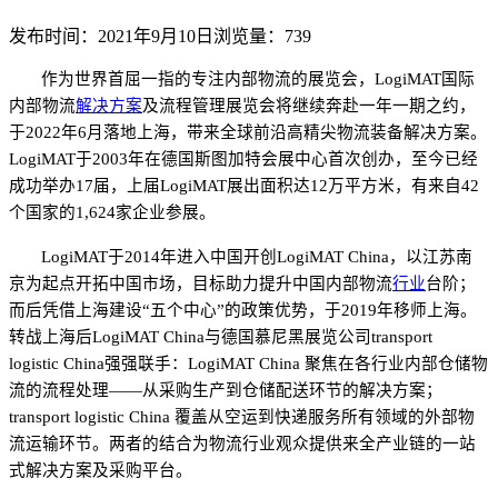
发布时间：2021年9月10日
浏览量：739
作为
世界首屈一指的专注内部物流的展览会
，
LogiMAT国际
内部物流
解决方案
及流程管理展览会
将继续奔赴一年一期之约，
于
2022年6月落地上海
，
带来
全球
前沿
高精尖物流装备解决方案。
LogiMAT
于
2003年在德国斯图加特会展中心首次创办，至今
已经
成功举办
17
届
，
上届
LogiMAT
展出面积达
12万平
方米
，有来自
42
个国家的1,624家企业参
展
。
LogiMAT于
2014年进入中国
开创
LogiMAT China
，
以
江苏南
京
为起点开拓中国市场，目标助力提升中国内部物流
行业
台阶；
而后凭借上海建设
“五个中心”的政策优势，于2019年
移师上海。
转战上海
后
LogiMAT China与德国慕尼黑展览公司transport
logisti
c
China强强联
手
：
LogiMAT China 聚焦在各行业内部仓储物
流的流程处理——从采购生产到仓储配送环节的解决方案；
transport logistic China 覆盖从空运到快递服务所有领域的外部物
流运输环节。两者的结合为物流行业观众提供来全产业链的一站
式解决方案及采购平台。