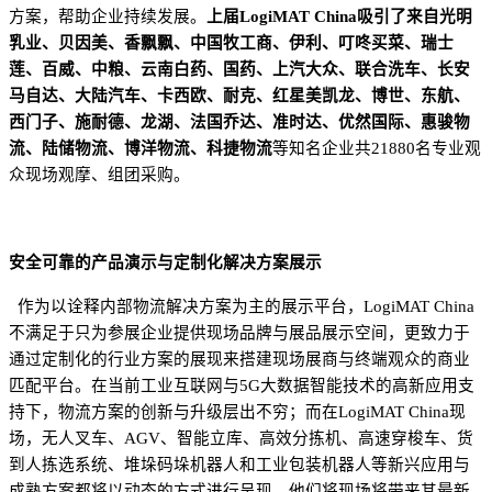
方案，帮助企业持续发展。
上届
LogiMAT China吸引
了来自
光明
乳业、贝因美、香飘飘、中国牧工商、伊利、叮咚买菜、瑞士
莲、百威、中粮、云南白药、国药、上汽大众、联合洗车、长安
马自达、大陆汽车、卡西欧、耐克、红星美凯龙、博世、东航、
西门子、施耐德、龙湖、法国乔达、准时达、优然国际、惠骏物
流、陆储物流、博洋物流、科捷物流
等
知名企业共
2
1880
名专业观
众现场观摩
、
组团采购
。
安全可靠的产品演示与定制化解决方案展示
作为以诠释内部物流解决方案为主的展示平台，LogiMAT China
不满足于只为参展企业提供现场品牌与展品展示空间，更致力于
通过定制化的行业方案
的展现
来
搭建
现场展商与终端观众的
商业
匹配平台
。在当前工业互联网与5G大数据智能技术的高新应用支
持下，物流方案的创新与升级层出不穷
；
而在LogiMAT China现
场
，
无人叉车、AGV、智能立库、高效分拣机、高速穿梭车、货
到人拣选系统、堆垛码垛机器人和工业包装机器人等新兴应用与
成熟方案都将
以
动态的
方式进行
呈现。
他们将
现场将带来
其
最新